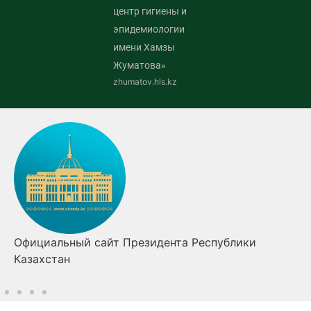
центр гигиены и
эпидемиологии
имени Хамзы
Жуматова»
zhumatov.hls.kz
ки
Правительство Республики Казахстан