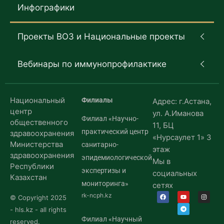
Инфографики
Проекты ВОЗ и Национальные проекты
Вебинары по иммунопрофилактике
Национальный
Филиалы
Адрес: г.Астана,
центр
ул. А.Иманова
Филиал «Научно-
общественного
11, БЦ
практический центр
здравоохранения
«Нурсаулет 1» 3
Министерства
санитарно-
этаж
здравоохранения
эпидемиологической
Мы в
Республики
экспертизы и
социальных
Казахстан
мониторинга»
сетях
rk-ncph.kz
© Copyright 2025
- hls.kz - all rights
Филиал «Научный
reserved.