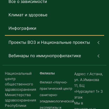
Все о зависимости
Климат и здоровье
Инфографики
Проекты ВОЗ и Национальные проекты
Вебинары по иммунопрофилактике
Национальный
Филиалы
Адрес: г.Астана,
центр
ул. А.Иманова
Филиал «Научно-
общественного
11, БЦ
практический центр
здравоохранения
«Нурсаулет 1» 3
Министерства
санитарно-
этаж
здравоохранения
эпидемиологической
Мы в
Республики
экспертизы и
социальных