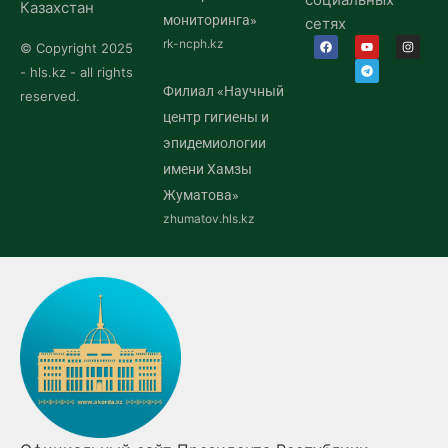
Казахстан
мониторинга»
сетях
rk-ncph.kz
© Copyright 2025
- hls.kz - all rights
Филиал «Научный
reserved.
центр гигиены и
эпидемиологии
имени Хамзы
Жуматова»
zhumatov.hls.kz