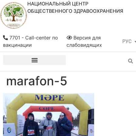
НАЦИОНАЛЬНЫЙ ЦЕНТР
ОБЩЕСТВЕННОГО ЗДРАВООХРАНЕНИЯ
7701 - Call-center по
Версия для
РУС
ҚАЗ
вакцинации
слабовидящих
marafon-5