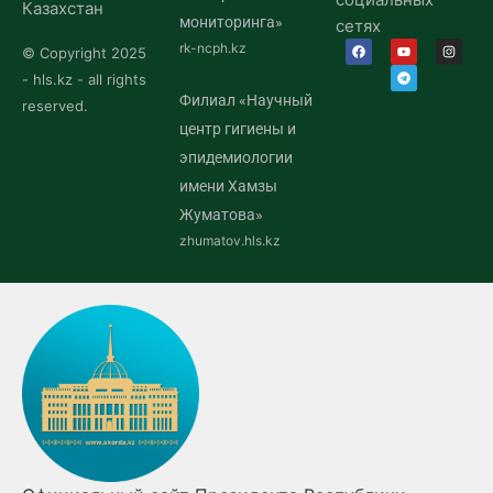
Казахстан
мониторинга»
сетях
rk-ncph.kz
© Copyright 2025
- hls.kz - all rights
Филиал «Научный
reserved.
центр гигиены и
эпидемиологии
имени Хамзы
Жуматова»
zhumatov.hls.kz