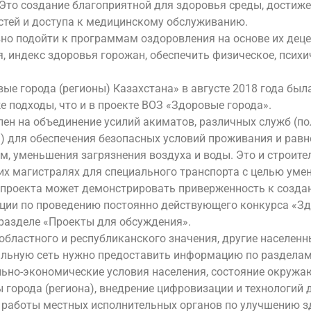
 Это создание благоприятной для здоровья среды, достиже
стей и доступа к медицинскому обслуживанию.
но подойти к программам оздоровления на основе их дец
 индекс здоровья горожан, обеспечить физическое, психи
ые города (регионы) Казахстана» в августе 2018 года бы
е подходы, что и в проекте ВОЗ «Здоровые города».
лен на объединение усилий акиматов, различных служб (по
 для обеспечения безопасных условий проживания и равно
м, уменьшения загрязнения воздуха и воды. Это и строит
их магистралях для специального транспорта с целью ум
к проекта может демонстрировать приверженность к созда
ии по проведению постоянно действующего конкурса «Здо
разделе «Проекты для обсуждения».
областного и республиканского значения, другие населенн
альную сеть нужно предоставить информацию по разделам
льно-экономические условия населения, состояние окружа
города (региона), внедрение цифровизации и технологий 
 работы местных исполнительных органов по улучшению з