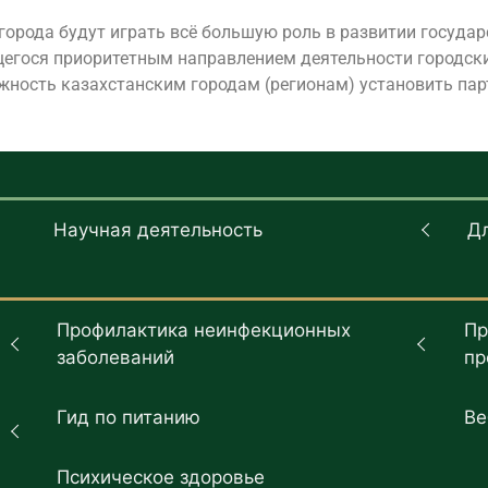
орода будут играть всё большую роль в развитии государ
егося приоритетным направлением деятельности городски
жность казахстанским городам (регионам) установить пар
Научная деятельность
Д
Профилактика неинфекционных
Пр
заболеваний
пр
Гид по питанию
Ве
Психическое здоровье