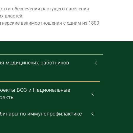
ств и обеспечении растущего населения
х властей.
тнерские взаимоотношения с одним из 1800
ля медицинских работников
оекты ВОЗ и Национальные
оекты
бинары по иммунопрофилактике