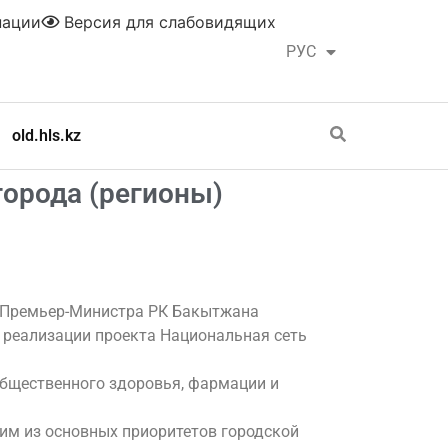
нации
Версия для слабовидящих
РУС
ҚАЗ
old.hls.kz
орода (регионы)
м Премьер-Министра РК Бакытжана
 реализации проекта Национальная сеть
общественного здоровья, фармации и
ним из основных приоритетов городской