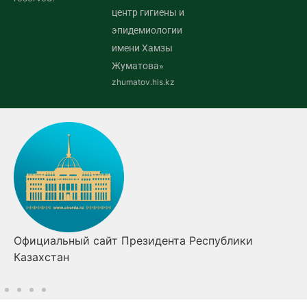
центр гигиены и
эпидемиологии
имени Хамзы
Жуматова»
zhumatov.hls.kz
Официальный сайт Президента Республики
П
Казахстан