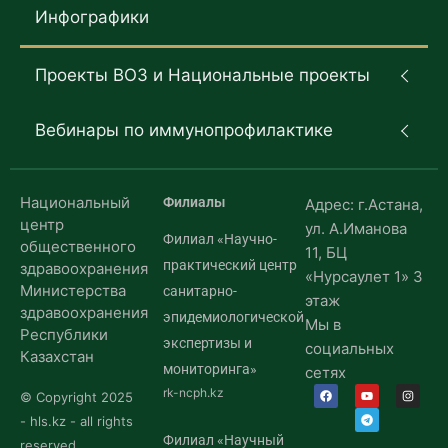
Инфографики
Проекты ВОЗ и Национальные проекты
Вебинары по иммунопрофилактике
Национальный
Филиалы
Адрес: г.Астана,
центр
ул. А.Иманова
Филиал «Научно-
общественного
11, БЦ
практический центр
здравоохранения
«Нурсаулет 1» 3
Министерства
санитарно-
этаж
здравоохранения
эпидемиологической
Мы в
Республики
экспертизы и
социальных
Казахстан
мониторинга»
сетях
rk-ncph.kz
© Copyright 2025
- hls.kz - all rights
Филиал «Научный
reserved.