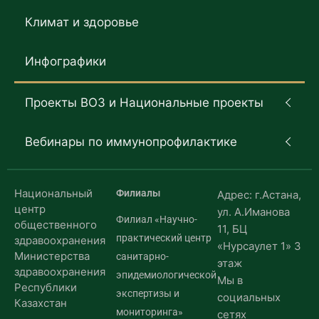
Климат и здоровье
Инфографики
Проекты ВОЗ и Национальные проекты
Вебинары по иммунопрофилактике
Национальный
Филиалы
Адрес: г.Астана,
центр
ул. А.Иманова
Филиал «Научно-
общественного
11, БЦ
практический центр
здравоохранения
«Нурсаулет 1» 3
Министерства
санитарно-
этаж
здравоохранения
эпидемиологической
Мы в
Республики
экспертизы и
социальных
Казахстан
мониторинга»
сетях