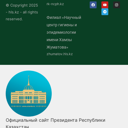
rk-ncph.kz
© Copyright 2025
- hls.kz - all rights
Филиал «Научный
reserved.
центр гигиены и
эпидемиологии
имени Хамзы
Жуматова»
zhumatov.hls.kz
 сайт Президента Республики
Правительство