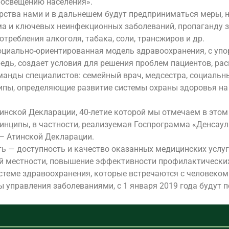
росвещению населения».
рства нами и в дальнешем будут предприниматься меры, н
а и ключевых неинфекционных заболеваний, пропаганду зд
ребления алкоголя, табака, соли, трансжиров и др.
оциально-ориентированная модель здравоохранения, с упо
ередь, создает условия для решения проблем пациентов, 
анды специалистов: семейный врач, медсестра, социальны
пы, определяющие развитие системы охраны здоровья на 
инской Декларации, 40-летие которой мы отмечаем в этом 
инципы, в частности, реализуемая Госпрограмма «Денсаулық
— Атинской Декларации.
 — доступность и качество оказанных медицинских услуг,
ой местности, повышение эффективности профилактически
теме здравоохранения, которые встречаются с человеком.
управления заболеваниями, с 1 января 2019 года будут 