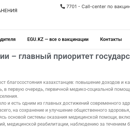
7701 - Call-center по вакци
АНЕНИЯ
одителя
EGU.KZ — все о вакцинации
Контакты
ии – главный приоритет государ
ст благосостояния казахстанцев: повышение доходов и к
ть, в первую очередь, первичной медико-социальной помо
селения.
ыло и есть одним из главных достижений современного зд
сего, на сохранение и улучшение общественного здоровья
сь основой системы оказания медицинской помощи, включ
ний, медицинской реабилитации, наблюдению за течением