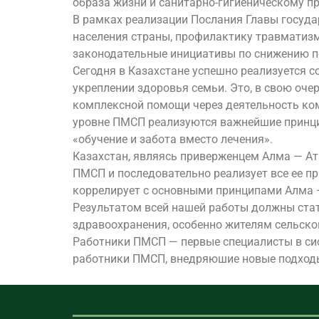
образа жизни и санитарно-гигиеническому п
В рамках реализации Послания Главы госуда
населения страны, профилактику травматизм
законодательные инициативы по снижению пот
Сегодня в Казахстане успешно реализуется с
укреплении здоровья семьи. Это, в свою оч
комплексной помощи через деятельность ком
уровне ПМСП реализуются важнейшие принци
«обучение и забота вместо лечения».
Казахстан, являясь приверженцем Алма — Ат
ПМСП и последовательно реализует все ее пр
коррелирует с основными принципами Алма 
Результатом всей нашей работы должны стать
здравоохранения, особенно жителям сельск
Работники ПМСП — первые специалисты в сис
работники ПМСП, внедряюшие новые подходы 