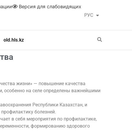
нации
Версия для слабовидящих
РУС
ҚАЗ
old.hls.kz
ства
ачества жизни» — повышение качества
щи, особенно на селе определены важнейшими
равоохранения Республики Казахстан, и
, профилактику болезней.
ает в себя мероприятия по профилактике,
 беременности, формированию здорового