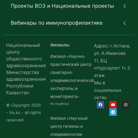
Проекты ВОЗ и Национальные проекты
Вебинары по иммунопрофилактике
Национальный
Филиалы
Адрес: г.Астана,
центр
ул. А.Иманова
Филиал «Научно-
общественного
11, БЦ
практический центр
здравоохранения
«Нурсаулет 1» 3
Министерства
санитарно-
этаж
здравоохранения
эпидемиологической
Мы в
Республики
экспертизы и
социальных
Казахстан
мониторинга»
сетях
rk-ncph.kz
© Copyright 2025
- hls.kz - all rights
Филиал «Научный
reserved.
центр гигиены и
эпидемиологии