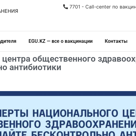
7701 - Call-center по вакци
АНЕНИЯ
одителя
EGU.KZ — все о вакцинации
Контакты
 центра общественного здравоох
но антибиотики