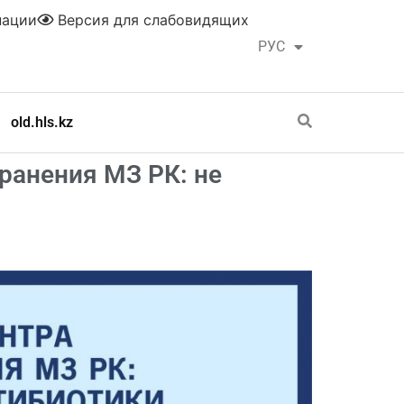
нации
Версия для слабовидящих
РУС
ҚАЗ
old.hls.kz
ранения МЗ РК: не