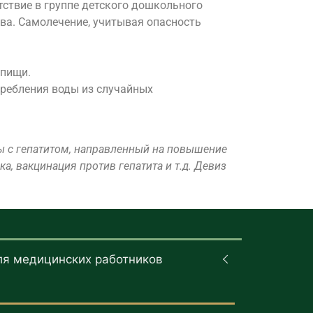
тствие в группе детского дошкольного
ва. Самолечение, учитывая опасность
 пищи.
требления воды из случайных
бы с гепатитом, направленный на повышение
, вакцинация против гепатита и т.д. Девиз
ля медицинских работников