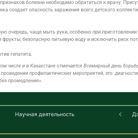
признаков болезни необходимо обратиться к врачу. Прису
нка создает опасность заражения всего детского коллекти
ую очередь, чаще мыть руки, особенно при приготовлении
и фрукты; безопасную питьевую воду и исключить риск по
тив гепатита.
 том числе и в Казахстане отмечается Всемирный день борь
проведении профилактических мероприятий, это: диагностика
 без промедления».
Научная деятельность
Д