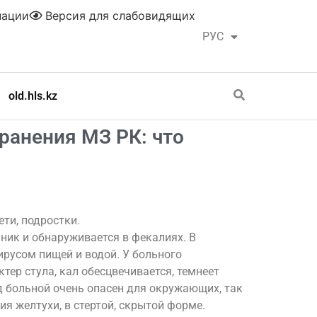
нации
Версия для слабовидящих
РУС
ҚАЗ
old.hls.kz
ранения МЗ РК: что
ти, подростки.
ник и обнаруживается в фекалиях. В
ирусом пищей и водой. У больного
тер стула, кал обесцвечивается, темнеет
д больной очень опасен для окружающих, так
я желтухи, в стертой, скрытой форме.