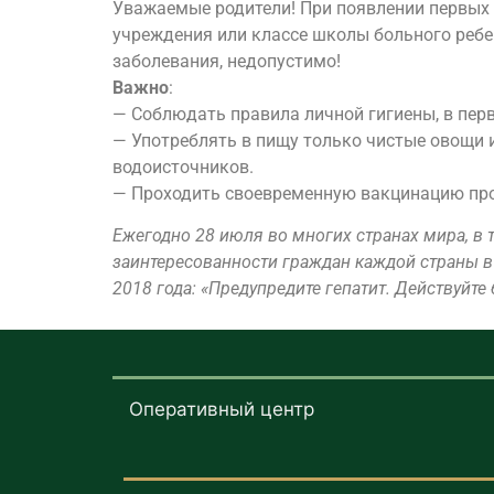
Уважаемые родители! При появлении первых 
учреждения или классе школы больного ребе
заболевания, недопустимо!
Важно
:
— Соблюдать правила личной гигиены, в перв
— Употреблять в пищу только чистые овощи 
водоисточников.
— Проходить своевременную вакцинацию про
Ежегодно 28 июля во многих странах мира, в
заинтересованности граждан каждой страны в 
2018 года: «Предупредите гепатит. Действуйте
Оперативный центр