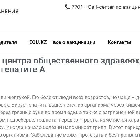
7701 - Call-center по вакци
АНЕНИЯ
одителя
EGU.KZ — все о вакцинации
Контакты
 центра общественного здравоох
 гепатите А
и желтухой. Ею болеют люди всех возрастов, но чаще – де
век. Вирус гепатита выделяется из организма через кишеч
ерез грязные руки во время еды, а также с загрязненной в
м подреберье, тошнота, нередко – рвота, изменяется харак
у. Иногда начало болезни напоминает грипп. В этот перио
з организма. Заболевание может протекать и без проявлени