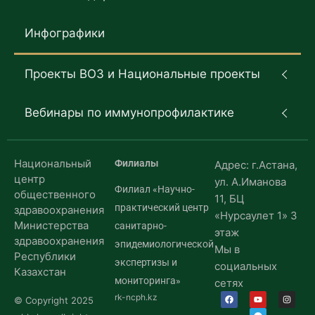
Инфографики
Проекты ВОЗ и Национальные проекты
Вебинары по иммунопрофилактике
Национальный
Филиалы
Адрес: г.Астана,
центр
ул. А.Иманова
Филиал «Научно-
общественного
11, БЦ
практический центр
здравоохранения
«Нурсаулет 1» 3
Министерства
санитарно-
этаж
здравоохранения
эпидемиологической
Мы в
Республики
экспертизы и
социальных
Казахстан
мониторинга»
сетях
rk-ncph.kz
© Copyright 2025