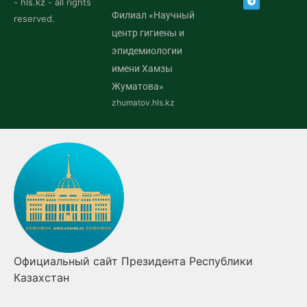
- hls.kz - all rights
Филиал «Научный
reserved.
центр гигиены и
эпидемиологии
имени Хамзы
Жуматова»
zhumatov.hls.kz
Официальный сайт Президента Республики
Казахстан