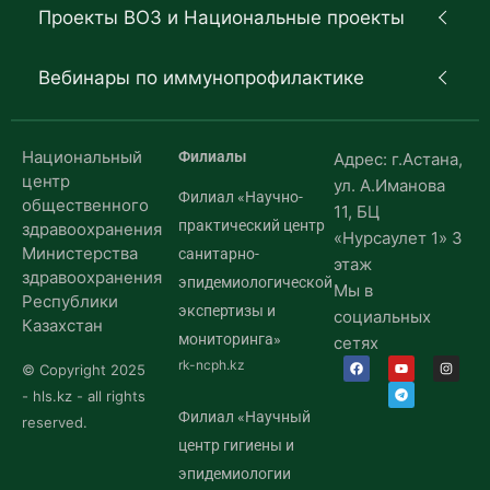
Проекты ВОЗ и Национальные проекты
Вебинары по иммунопрофилактике
Национальный
Филиалы
Адрес: г.Астана,
центр
ул. А.Иманова
Филиал «Научно-
общественного
11, БЦ
практический центр
здравоохранения
«Нурсаулет 1» 3
Министерства
санитарно-
этаж
здравоохранения
эпидемиологической
Мы в
Республики
экспертизы и
социальных
Казахстан
мониторинга»
сетях
rk-ncph.kz
© Copyright 2025
- hls.kz - all rights
Филиал «Научный
reserved.
центр гигиены и
эпидемиологии