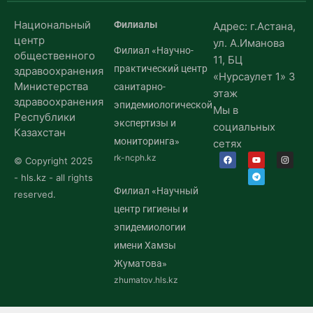
Национальный
Филиалы
Адрес: г.Астана,
центр
ул. А.Иманова
Филиал «Научно-
общественного
11, БЦ
практический центр
здравоохранения
«Нурсаулет 1» 3
Министерства
санитарно-
этаж
здравоохранения
эпидемиологической
Мы в
Республики
экспертизы и
социальных
Казахстан
мониторинга»
сетях
rk-ncph.kz
© Copyright 2025
- hls.kz - all rights
Филиал «Научный
reserved.
центр гигиены и
эпидемиологии
имени Хамзы
Жуматова»
zhumatov.hls.kz