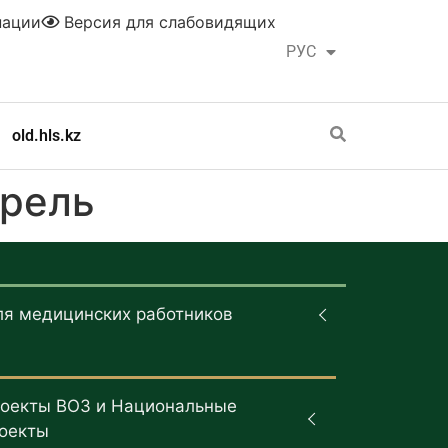
нации
Версия для слабовидящих
РУС
ҚАЗ
old.hls.kz
прель
ля медицинских работников
оекты ВОЗ и Национальные
оекты