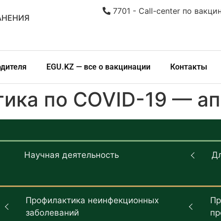
7701 - Call-center по вакци
АНЕНИЯ
одителя
EGU.KZ — все о вакцинации
Контакты
ика по COVID-19 — а
Научная деятельность
Д
Профилактика неинфекционных
Пр
заболеваний
пр