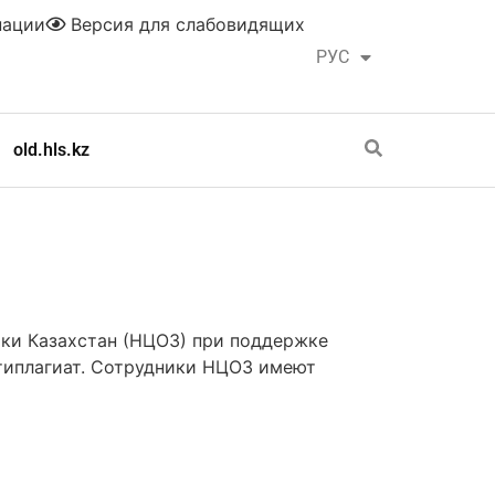
нации
Версия для слабовидящих
РУС
ҚАЗ
old.hls.kz
ки Казахстан (НЦОЗ) при поддержке
нтиплагиат. Сотрудники НЦОЗ имеют