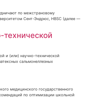
рудничают по межстрановому
иверситетом Сент-Эндрюс, HBSC (далее —
о-технической
ой и (или) научно-технической
латексных сальмонеллезных
ского медицинского государственного
екомендаций по оптимизации школьной