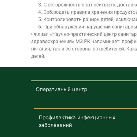
С осторожностью относиться к доставке
Соблюдать правила хранения продуктов
Контролировать рацион детей, исключая 
При обнаружении нарушений санитарных
Филиал «Научно-практический центр санита
здравоохранения» МЗ РК напоминает: профи
питания, так и со стороны потребителей. Ка
детей.
Оперативный центр
Профилактика инфекционных
заболеваний