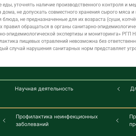
 еды, уточнять наличие производственного контроля и ме
 дома, не допускать совместного хранения сырого мяса и
блюда, не предназначенные для их возраста (суши, копчёно
 правил обращаться в органы санитарно-эпидемиологиче
рно-эпидемиологической экспертизы и мониторинга» РГП 
лактика пищевых отравлений невозможна без ответственн
ждый случай нарушения санитарных норм представляет угр
Научная деятельность
Д
Профилактика неинфекционных
Пр
заболеваний
пр