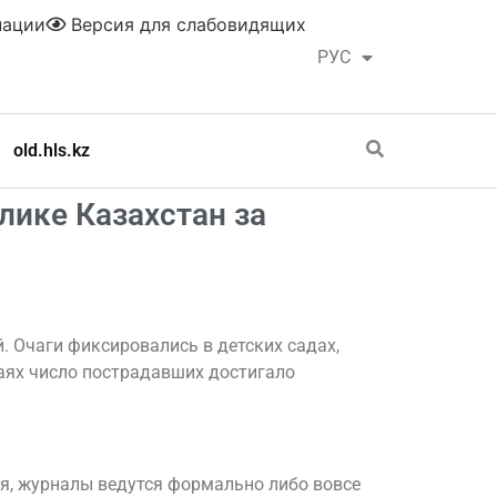
нации
Версия для слабовидящих
РУС
ҚАЗ
old.hls.kz
лике Казахстан за
. Очаги фиксировались в детских садах,
чаях число пострадавших достигало
я, журналы ведутся формально либо вовсе