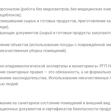
ерсоналом (работа без медосмотров, без медицинских кни
ищеблоков);
(смешивание сырых и готовых продуктов, приготовление з
ищи);
дающих документов (сырьё и готовые продукты закупаютс
ояние объектов (использование посуды с повреждённой э
некачественная уборка помещений).
рно-эпидемиологической экспертизы и мониторинга» РГП 
ие санитарных правил — это обязанность, а не формально
ением законодательства. Использование некачественных 
вью людей.
мание на санитарное состояние помещений и внешний вид
рационных документов и сертификатов безопасности проду