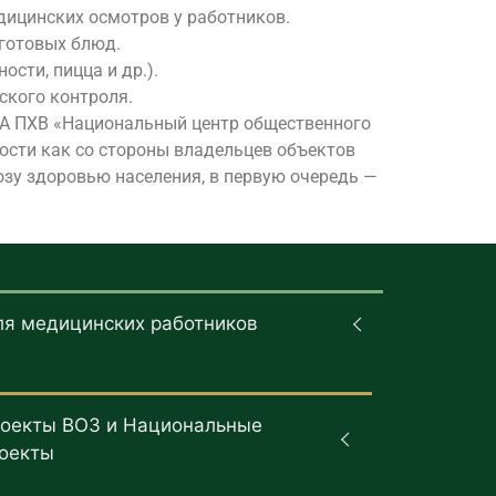
дицинских осмотров у работников.
 готовых блюд.
сти, пицца и др.).
ского контроля.
НА ПХВ «Национальный центр общественного
ости как со стороны владельцев объектов
озу здоровью населения, в первую очередь —
ля медицинских работников
оекты ВОЗ и Национальные
оекты