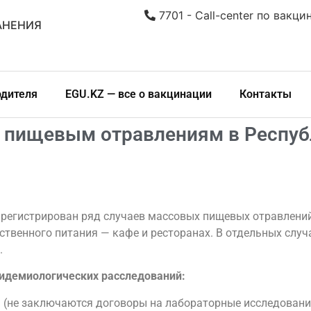
7701 - Call-center по вакци
АНЕНИЯ
одителя
EGU.KZ — все о вакцинации
Контакты
 пищевым отравлениям в Респуб
арегистрирован ряд случаев массовых пищевых отравлений
ественного питания — кафе и ресторанах. В отдельных слу
.
идемиологических расследований:
я (не заключаются договоры на лабораторные исследовани