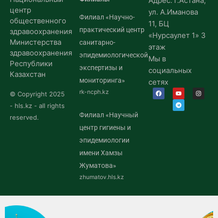
Адрес: г.Астана,
центр
ул. А.Иманова
Филиал «Научно-
общественного
11, БЦ
практический центр
здравоохранения
«Нурсаулет 1» 3
Министерства
санитарно-
этаж
здравоохранения
эпидемиологической
Мы в
Республики
экспертизы и
социальных
Казахстан
мониторинга»
сетях
rk-ncph.kz
© Copyright 2025
- hls.kz - all rights
Филиал «Научный
reserved.
центр гигиены и
эпидемиологии
имени Хамзы
Жуматова»
zhumatov.hls.kz