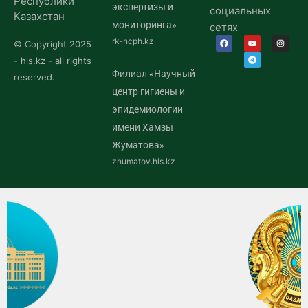
Республики
экспертизы и
социальных
Казахстан
мониторинга»
сетях
rk-ncph.kz
© Copyright 2025
- hls.kz - all rights
Филиал «Научный
reserved.
центр гигиены и
эпидемиологии
имени Хамзы
Жуматова»
zhumatov.hls.kz