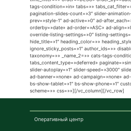
tags-condition=»in» tabs=»» tabs_cat_filter
pagination-slides-count=»3″ slider-animation
prev=»style-1″ ad-active=»0″ ad-after_eac
orderby=»date» ad-order=»ASC» ad-align=»l
override-listing-settings=»0″ listing-settin
hide_title=»1″ heading_color=»» heading_st
ignore_sticky_posts=»1″ author_ids=»» disa
taxonomy=»» _name_2=»» cats-tags-condition=
tabs_content_type=»deferred» paginate=»sim
slider-autoplay=»1″ slider-speed=»3000″ slid
ad-banner=»none» ad-campaign=»none» ad-c
bs-show-tablet=»1″ bs-show-phone=»1″ custom
scheme=»» css=»»][/vc_column][/vc_row]
Оперативный центр