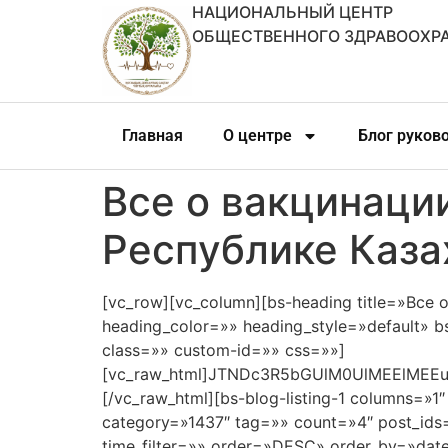
НАЦИОНАЛЬНЫЙ ЦЕНТР
ОБЩЕСТВЕННОГО ЗДРАВООХР
Главная
О центре
Блог руков
Все о вакцинаци
Республике Каза
[vc_row][vc_column][bs-heading title=»Все
heading_color=»» heading_style=»default» 
class=»» custom-id=»» css=»»]
[vc_raw_html]JTNDc3R5bGUlM0UlMEElME
[/vc_raw_html][bs-blog-listing-1 columns=»1″
category=»1437″ tag=»» count=»4″ post_ids=
time_filter=»» order=»DESC» order_by=»dat