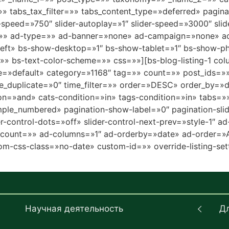
=»» tabs_tax_filter=»» tabs_content_type=»deferred» pagi
-speed=»750″ slider-autoplay=»1″ slider-speed=»3000″ slide
h=»» ad-type=»» ad-banner=»none» ad-campaign=»none» a
eft» bs-show-desktop=»1″ bs-show-tablet=»1″ bs-show-p
gs=»» bs-text-color-scheme=»» css=»»][bs-blog-listing-1 c
yle=»default» category=»1168″ tag=»» count=»» post_ids=»
ble_duplicate=»0″ time_filter=»» order=»DESC» order_by=
»and» cats-condition=»in» tags-condition=»in» tabs=»» t
ple_numbered» pagination-show-label=»0″ pagination-sli
er-control-dots=»off» slider-control-next-prev=»style-1″ 
ount=»» ad-columns=»1″ ad-orderby=»date» ad-order=»A
-css-class=»no-date» custom-id=»» override-listing-setti
Научная деятельность
Д