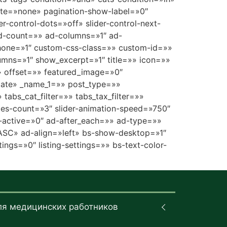
nate=»none» pagination-show-label=»0″
r-control-dots=»off» slider-control-next-
d-count=»» ad-columns=»1″ ad-
hone=»1″ custom-css-class=»» custom-id=»»
olumns=»1″ show_excerpt=»1″ title=»» icon=»»
» offset=»» featured_image=»0″
»date» _name_1=»» post_type=»»
abs_cat_filter=»» tabs_tax_filter=»»
des-count=»3″ slider-animation-speed=»750″
ad-active=»0″ ad-after_each=»» ad-type=»»
SC» ad-align=»left» bs-show-desktop=»1″
ngs=»0″ listing-settings=»» bs-text-color-
ля медицинских работников