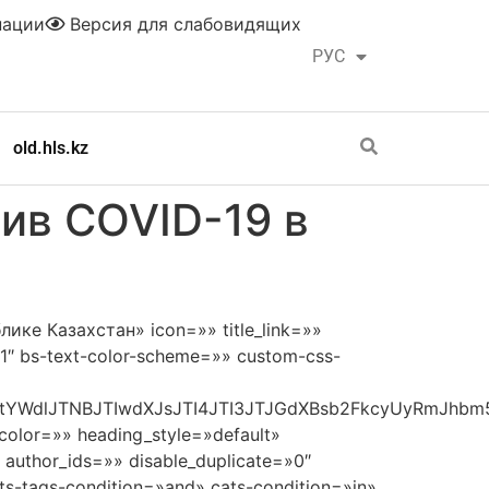
нации
Версия для слабовидящих
РУС
ҚАЗ
old.hls.kz
ив COVID-19 в
ике Казахстан» icon=»» title_link=»»
1″ bs-text-color-scheme=»» custom-css-
LWltYWdlJTNBJTIwdXJsJTI4JTI3JTJGdXBsb2FkcyUyR
_color=»» heading_style=»default»
 author_ids=»» disable_duplicate=»0″
s-tags-condition=»and» cats-condition=»in»