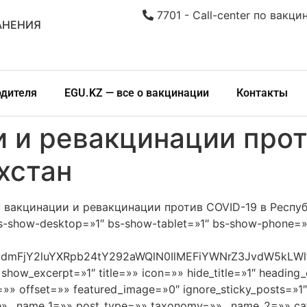
7701 - Call-center по вакци
АНЕНИЯ
одителя
EGU.KZ — все о вакцинации
Контакты
и и ревакцинации прот
хстан
 о вакцинации и ревакцинации против COVID-19 в Республ
bs-show-desktop=»1″ bs-show-tablet=»1″ bs-show-phone=»
EudmFjY2luYXRpb24tY292aWQlN0IlMEFiYWNrZ3JvdW5k
 show_excerpt=»1″ title=»» icon=»» hide_title=»1″ heading
»» offset=»» featured_image=»0″ ignore_sticky_posts=»1″
e» _name_1=»» post_type=»» taxonomy=»» _name_2=»» cat