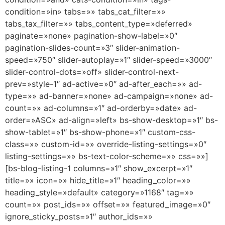
condition=»in» tabs=»» tabs_cat_filter=»»
tabs_tax_filter=»» tabs_content_type=»deferred»
paginate=»none» pagination-show-label=»0″
pagination-slides-count=»3″ slider-animation-
speed=»750″ slider-autoplay=»1″ slider-speed=»3000″
slider-control-dots=»off» slider-control-next-
prev=»style-1″ ad-active=»0″ ad-after_each=»» ad-
type=»» ad-banner=»none» ad-campaign=»none» ad-
count=»» ad-columns=»1″ ad-orderby=»date» ad-
order=»ASC» ad-align=»left» bs-show-desktop=»1″ bs-
show-tablet=»1″ bs-show-phone=»1″ custom-css-
class=»» custom-id=»» override-listing-settings=»0″
listing-settings=»» bs-text-color-scheme=»» css=»»]
[bs-blog-listing-1 columns=»1″ show_excerpt=»1″
title=»» icon=»» hide_title=»1″ heading_color=»»
heading_style=»default» category=»1168″ tag=»»
count=»» post_ids=»» offset=»» featured_image=»0″
ignore_sticky_posts=»1″ author_ids=»»