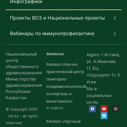
Инфографики
Проекты ВОЗ и Национальные проекты
Вебинары по иммунопрофилактике
Национальный
Филиалы
Адрес: г.Астана,
центр
ул. А.Иманова
Филиал «Научно-
общественного
11, БЦ
практический центр
здравоохранения
«Нурсаулет 1» 3
Министерства
санитарно-
этаж
здравоохранения
эпидемиологической
Мы в
Республики
экспертизы и
социальных
Казахстан
мониторинга»
сетях
rk-ncph.kz
© Copyright 2025
- hls.kz - all rights
Филиал «Научный
reserved.