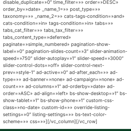
disable_duplicate=»0″ time_filter=»» order=»DESC»
order_by=»date» _name_1=»» post_type=»»
taxonomy=»» _name_2=»» cats-tags-condition=»and»
cats-condition=»in» tags-condition=»in» tabs=»»
tabs_cat_filter=»» tabs_tax_filter=»»
tabs_content_type=»deferred»
paginate=»simple_numbered» pagination-show-
label=»0″ pagination-slides-count=»3″ slider-animation-
speed=»750″ slider-autoplay=»1″ slider-speed=»3000″
slider-control-dots=»off» slider-control-next-
prev=»style-1″ ad-active=»0″ ad-after_each=»» ad-
type=»» ad-banner=»none» ad-campaign=»none» ad-
count=»» ad-columns=»1″ ad-orderby=»date» ad-
order=»ASC» ad-align=»left» bs-show-desktop=»1″ bs-
show-tablet=»1″ bs-show-phone=»1″ custom-css-
class=»no-date» custom-id=»» override-listing-
settings=»0″ listing-settings=»» bs-text-color-
scheme=»» css=»»][/vc_column][/vc_row]