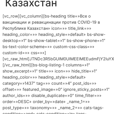
Казахстан
[vc_row][vc_column][bs-heading title=»Все о
вакцинации и ревакцинации против COVID-19 в
Республике Казахстан» icon=»» title_link=»»
heading_color=»» heading_style=»default» bs-show-
desktop=»1″ bs-show-tablet=»1″ bs-show-phone=»1″
bs-text-color-scheme=»» custom-css-class=»»
custom-id=»» css=»»]
[vc_raw_html]JTNDc3R5bGUlM0UlMEElMEEudmFjY2l
[/vc_raw_html][bs-blog-listing-1 columns=»1″
show_excerpt=»1″ title=»» icon=»» hide_title=»1″
heading_color=»» heading_style=»default»
category=»1437″ tag=»» count=»4″ post_ids=»»
offset=»» featured_image=»0″ ignore_sticky_posts=»1″
author_ids=»» disable_duplicate=»0″ time_filter=»»
order=»DESC» order_by=»date» _name_1=»»
post_type=»» taxonomy=»» _name_2=»» cats-tags-
condition=»and» cats-condition=»in» tags-