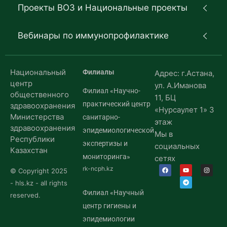
Проекты ВОЗ и Национальные проекты
Вебинары по иммунопрофилактике
Национальный
Филиалы
Адрес: г.Астана,
центр
ул. А.Иманова
Филиал «Научно-
общественного
11, БЦ
практический центр
здравоохранения
«Нурсаулет 1» 3
Министерства
санитарно-
этаж
здравоохранения
эпидемиологической
Мы в
Республики
экспертизы и
социальных
Казахстан
мониторинга»
сетях
rk-ncph.kz
© Copyright 2025
- hls.kz - all rights
Филиал «Научный
reserved.
центр гигиены и
эпидемиологии