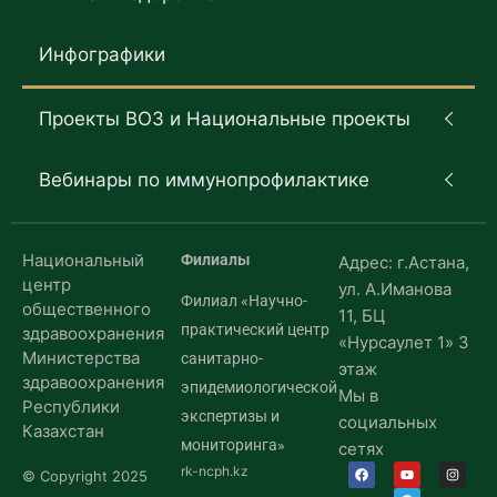
Инфографики
Проекты ВОЗ и Национальные проекты
Вебинары по иммунопрофилактике
Национальный
Филиалы
Адрес: г.Астана,
центр
ул. А.Иманова
Филиал «Научно-
общественного
11, БЦ
практический центр
здравоохранения
«Нурсаулет 1» 3
Министерства
санитарно-
этаж
здравоохранения
эпидемиологической
Мы в
Республики
экспертизы и
социальных
Казахстан
мониторинга»
сетях
rk-ncph.kz
© Copyright 2025