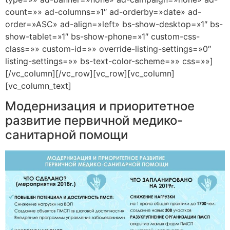
count=»» ad-columns=»1″ ad-orderby=»date» ad-
order=»ASC» ad-align=»left» bs-show-desktop=»1″ bs-
show-tablet=»1″ bs-show-phone=»1″ custom-css-
class=»» custom-id=»» override-listing-settings=»0″
listing-settings=»» bs-text-color-scheme=»» css=»»]
[/vc_column][/vc_row][vc_row][vc_column]
[vc_column_text]
Модернизация и приоритетное
развитие первичной медико-
санитарной помощи