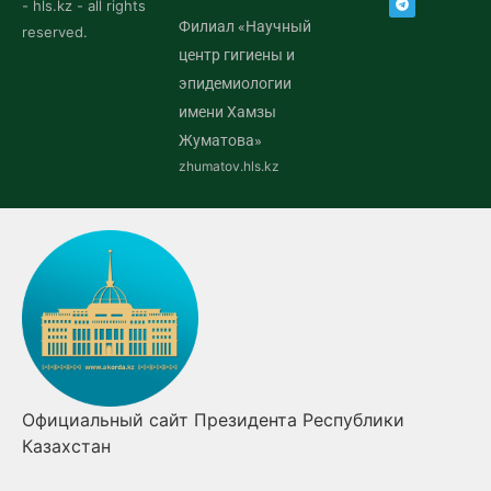
- hls.kz - all rights
Филиал «Научный
reserved.
центр гигиены и
эпидемиологии
имени Хамзы
Жуматова»
zhumatov.hls.kz
Официальный сайт Президента Республики
П
Казахстан