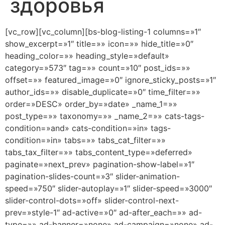
здоровья
[vc_row][vc_column][bs-blog-listing-1 columns=»1″
show_excerpt=»1″ title=»» icon=»» hide_title=»0″
heading_color=»» heading_style=»default»
category=»573″ tag=»» count=»10″ post_ids=»»
offset=»» featured_image=»0″ ignore_sticky_posts=»1″
author_ids=»» disable_duplicate=»0″ time_filter=»»
order=»DESC» order_by=»date» _name_1=»»
post_type=»» taxonomy=»» _name_2=»» cats-tags-
condition=»and» cats-condition=»in» tags-
condition=»in» tabs=»» tabs_cat_filter=»»
tabs_tax_filter=»» tabs_content_type=»deferred»
paginate=»next_prev» pagination-show-label=»1″
pagination-slides-count=»3″ slider-animation-
speed=»750″ slider-autoplay=»1″ slider-speed=»3000″
slider-control-dots=»off» slider-control-next-
prev=»style-1″ ad-active=»0″ ad-after_each=»» ad-
type=»» ad-banner=»none» ad-campaign=»none» ad-