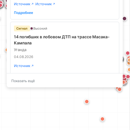
Источник
Источник
↗
↗
Подробнее
Сигнал
Высокий
14 погибших в лобовом ДТП на трассе Масака-
Кампала
Уганда
04.08.2026
Источник
↗
Подробнее
Показать ещё
Сигнал
Высокий
Продовольственная незащищенность в Газе: 67%
пострадали, 10% близки к голоду
Ливан
04.08.2026
Источник
↗